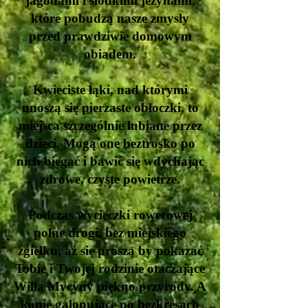
jagodami i słodkimi jeżynami,
które pobudzą nasze zmysły
przed prawdziwie domowym
obiadem.
Kwieciste łąki, nad którymi
unoszą się pierzaste obłoczki, to
miejsca szczególnie lubiane przez
dzieci. Mogą one beztrosko po
nich biegać i bawić się wdychając
zdrowe, czyste powietrze.
Podczas wycieczki rowerowej
polne drogi, bez miejskiego
zgiełku, aż się proszą by pokazać
Tobie i Twojej rodzinie otaczające
Willa Mycyny piękno przyrody. A
konie galopujące po bezkresach