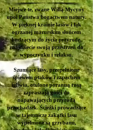
Miejsce te, zwane Willą Mycyny
upoi Państwa bogactwem natury.
W pięknej krainie lasów i łąk
ogrzanej mazurskim słońcem
budzącym do życia przyrodę,
znajdziecie swoją przestrzeń do
wypoczynku i relaksu.
Szumiące lasy, przepełnione
śpiewem ptaków i zapachem
igliwia, otulone poranną rosą
zapraszają gości do
napawających przyrodą
przechadzek. Ścieżki prowadzące
w tajemnicze zakątki lasu
wypełnione są grzybami,